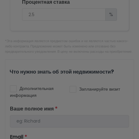
Процентная ставка
%
*Эта информация является предметом ошибок и не является частью какого-
либо контракта. Предложение может быть изменено или отозвано без
предварительного уведомления. В цену не включены расходы на приобретение.
Что нужно знать об этой недвижимости?
Дополнительная
Запланируйте визит
информация
Ваше полное имя
*
Email
*