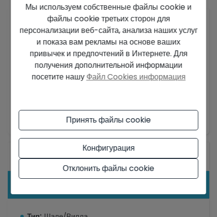
Мы используем собственные файлы cookie и
файлы cookie третьих сторон для
При создании этого дома была использована
персонализации веб-сайта, анализа наших услуг
четкая концепция: благодаря слиянию внутреннего
и показа вам рекламы на основе ваших
и внешнего создать открытые, светлые и
привычек и предпочтений в Интернете. Для
функциональные пространства. Из гостиной можно
получения дополнительной информации
выйти на террасу, чтобы насладиться прекрасным
посетите нашу
Файл Cookies информация
средиземноморским климатом, ведь здесь около
300 солнечных дней в году.
Вилла Г-образной формы, состоящая из открытых
Показать больше
модулей, окружает главный сад, где есть
Принять файлы cookie
потрясающий панорамный бассейн, визуально
сливающийся с морем. Открытое наружу
Конфигурация
пространство приглашает насладиться солнцем и
Общие сведения
средиземноморским климатом, при этом
Отклонить файлы cookie
ориентация виллы предусматривает максимально
Оборудование
приватную обстановку.
Вилла имеет два этажа. На втором этаже находится
Тип:
Шале/Вилла