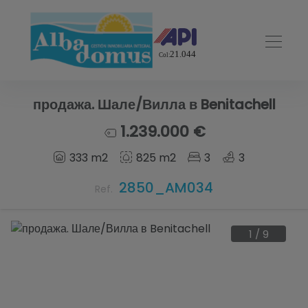
продажа. Шале/Вилла в Benitachell
1.239.000 €
333 m2
825 m2
3
3
2850_AM034
Ref.
1
/
9