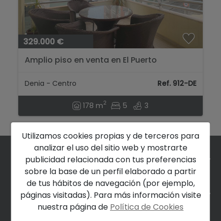
329.000 €
Amplio piso en venta en El Puerto
Denia - Centro
Ref. 912-DE
2
178 m
5
3
Utilizamos cookies propias y de terceros para
analizar el uso del sitio web y mostrarte
EMPRESA
publicidad relacionada con tus preferencias
sobre la base de un perfil elaborado a partir
de tus hábitos de navegación (por ejemplo,
LEGAL
páginas visitadas). Para más información visite
nuestra página de
Política de Cookies