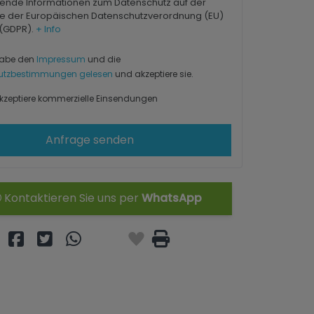
ende Informationen zum Datenschutz auf der
e der Europäischen Datenschutzverordnung (EU)
 (GDPR).
+ Info
habe den
Impressum
und die
utzbestimmungen gelesen
und akzeptiere sie.
kzeptiere kommerzielle Einsendungen
Anfrage senden
Kontaktieren Sie uns per
WhatsApp