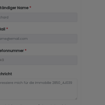
lständiger Name
*
Mail
*
elefonnummer
*
chricht