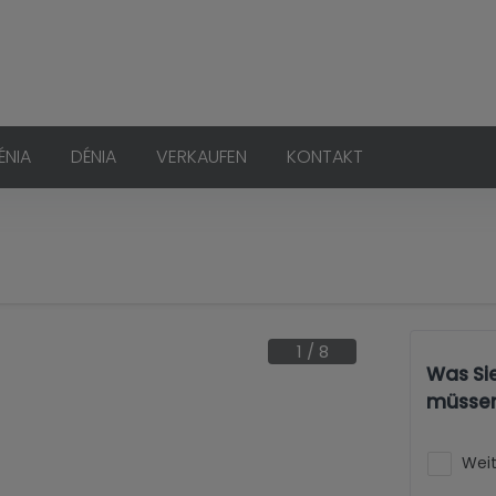
ÉNIA
DÉNIA
VERKAUFEN
KONTAKT
1
/
8
Was Si
müsse
Weit