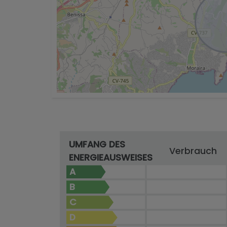
UMFANG DES
Verbrauch
ENERGIEAUSWEISES
A
B
C
D