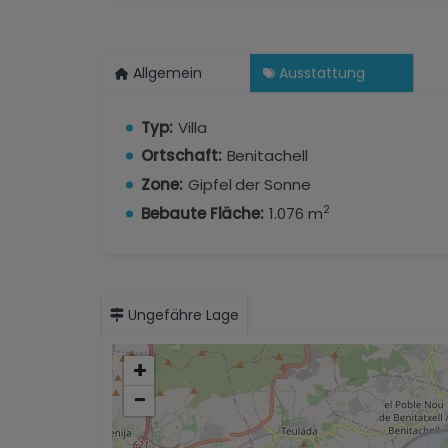
Allgemein
Ausstattung
Typ:
Villa
Ortschaft:
Benitachell
Zone:
Gipfel der Sonne
2
Bebaute Fläche:
1.076 m
Ungefähre Lage
+
−