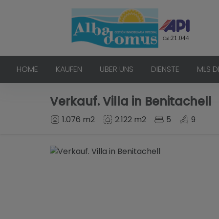
HOME
KAUFEN
UBER UNS
DIENSTE
MLS D
Verkauf. Villa in Benitachell
1.076 m2
2.122 m2
5
9