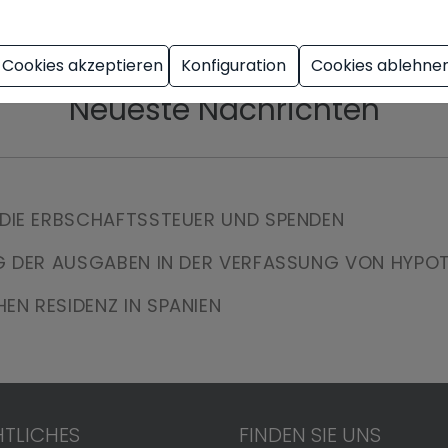
/2653543/0/pedro-sanchez/aceptaria-gobierno/encargo
Cookies akzeptieren
Konfiguration
Cookies ablehne
Neueste Nachrichten
 DIE ERBSCHAFTSSTEUER UND SPENDEN
NG DER AUSGABEN IN DER VERFASSUNG VON HYPO
EN RESIDENZ IN SPANIEN
TLICHES
FINDEN SIE UNS