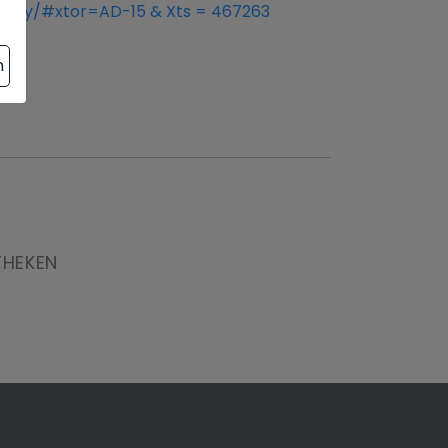
-rey/#xtor=AD-15 & Xts = 467263
n
THEKEN