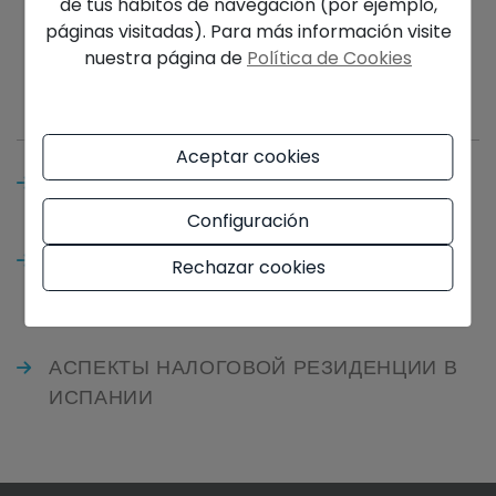
de tus hábitos de navegación (por ejemplo,
páginas visitadas). Para más información visite
nuestra página de
Política de Cookies
Últimas noticias
Aceptar cookies
LA SENTENCIA DEL SUPREMO SOBRE EL
IMPUESTO DE SUCESIONES Y DONACIONES
Configuración
INFORME SOBRE LA DISTRIBUCIÓN DE
Rechazar cookies
GASTOS EN LA CONSTITUCIÓN DE
HIPOTECAS
АСПЕКТЫ НАЛОГОВОЙ РЕЗИДЕНЦИИ В
ИСПАНИИ